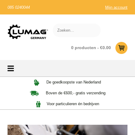
085 0240044
Mijn account
0 producten -
€
0.00
Skip
De goedkoopste van Nederland
to
Boven de €600,- gratis verzending
content
Voor particulieren én bedrijven