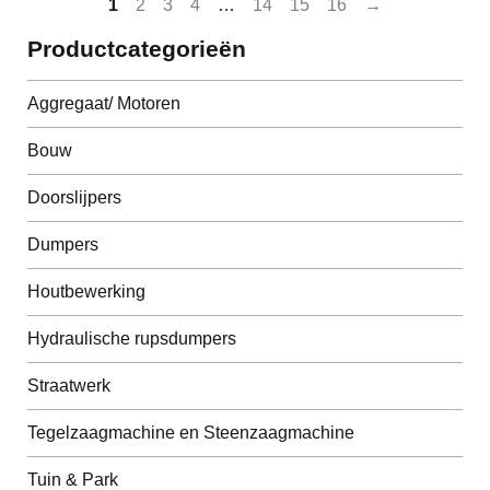
1
2
3
4
…
14
15
16
→
Productcategorieën
Aggregaat/ Motoren
Bouw
Doorslijpers
Dumpers
Houtbewerking
Hydraulische rupsdumpers
Straatwerk
Tegelzaagmachine en Steenzaagmachine
Tuin & Park