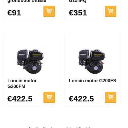
grondboor 5EB80
G154FQ
€91
€351
Loncin motor
Loncin motor G200FS
G200FM
€422.5
€422.5