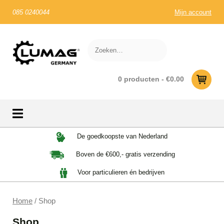
085 0240044
Mijn account
0 producten -
€
0.00
Skip
De goedkoopste van Nederland
to
Boven de €600,- gratis verzending
content
Voor particulieren én bedrijven
Home
/ Shop
Shop