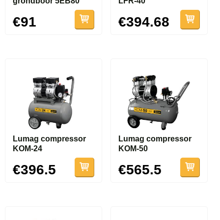
grondboor 5EB80
LFR-40
€91
€394.68
Lumag compressor
Lumag compressor
KOM-24
KOM-50
€396.5
€565.5