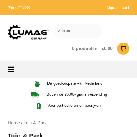
085 0240044
Mijn account
0 producten -
€
0.00
Skip
De goedkoopste van Nederland
to
Boven de €600,- gratis verzending
content
Voor particulieren én bedrijven
Home
/ Tuin & Park
Tuin & Park