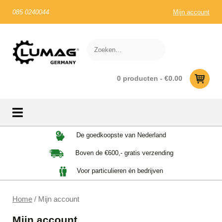
085 0240044
Mijn account
0 producten -
€
0.00
Skip
De goedkoopste van Nederland
to
Boven de €600,- gratis verzending
content
Voor particulieren én bedrijven
Home
/ Mijn account
Mijn account