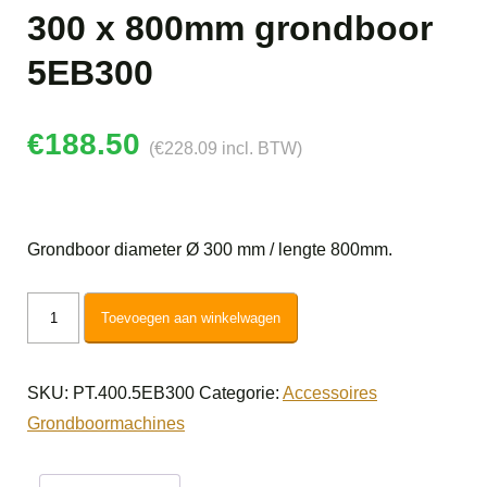
300 x 800mm grondboor
5EB300
€
188.50
(
€
228.09
incl. BTW)
Grondboor diameter Ø 300 mm / lengte 800mm.
300
Toevoegen aan winkelwagen
x
800mm
SKU:
PT.400.5EB300
Categorie:
Accessoires
grondboor
Grondboormachines
5EB300
aantal