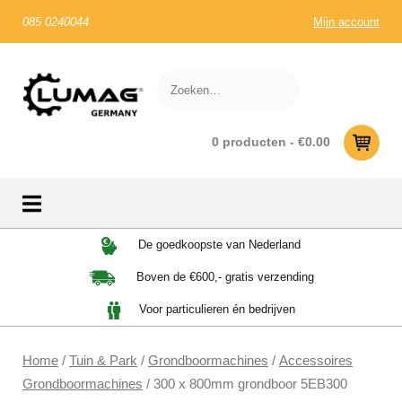
085 0240044
Mijn account
0 producten -
€
0.00
Skip
De goedkoopste van Nederland
to
Boven de €600,- gratis verzending
content
Voor particulieren én bedrijven
Home
/
Tuin & Park
/
Grondboormachines
/
Accessoires
Grondboormachines
/ 300 x 800mm grondboor 5EB300