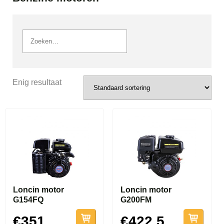
Enig resultaat
Loncin motor
Loncin motor
G154FQ
G200FM
€351
€422.5