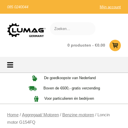
085 0240044
Mijn account
0 producten -
€
0.00
Skip
De goedkoopste van Nederland
to
Boven de €600,- gratis verzending
content
Voor particulieren én bedrijven
Home
/
Aggregaat/ Motoren
/
Benzine motoren
/ Loncin
motor G154FQ