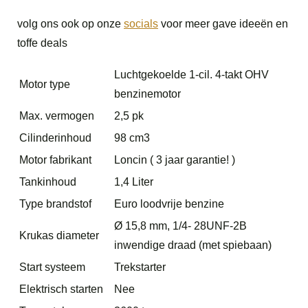
volg ons ook op onze
socials
voor meer gave ideeën en
toffe deals
Luchtgekoelde 1-cil. 4-takt OHV
Motor type
benzinemotor
Max. vermogen
2,5 pk
Cilinderinhoud
98 cm3
Motor fabrikant
Loncin ( 3 jaar garantie! )
Tankinhoud
1,4 Liter
Type brandstof
Euro loodvrije benzine
Ø 15,8 mm, 1/4- 28UNF-2B
Krukas diameter
inwendige draad (met spiebaan)
Start systeem
Trekstarter
Elektrisch starten
Nee