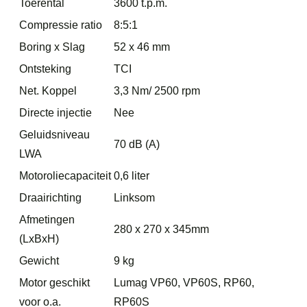
Toerental
3600 t.p.m.
Compressie ratio
8:5:1
Boring x Slag
52 x 46 mm
Ontsteking
TCI
Net. Koppel
3,3 Nm/ 2500 rpm
Directe injectie
Nee
Geluidsniveau
70 dB (A)
LWA
Motoroliecapaciteit
0,6 liter
Draairichting
Linksom
Afmetingen
280 x 270 x 345mm
(LxBxH)
Gewicht
9 kg
Motor geschikt
Lumag VP60, VP60S, RP60,
voor o.a.
RP60S