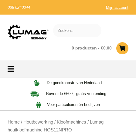
085 0240044
Mijn account
0 producten -
€
0.00
Skip
De goedkoopste van Nederland
to
Boven de €600,- gratis verzending
content
Voor particulieren én bedrijven
Home
/
Houtbewerking
/
Kloofmachines
/ Lumag
houtkloofmachine HOS12NPRO