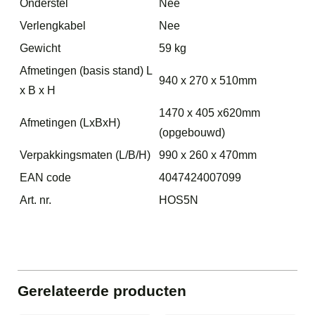
Onderstel
Nee
Verlengkabel
Nee
Gewicht
59 kg
Afmetingen (basis stand) L
940 x 270 x 510mm
x B x H
1470 x 405 x620mm
Afmetingen (LxBxH)
(opgebouwd)
Verpakkingsmaten (L/B/H)
990 x 260 x 470mm
EAN code
4047424007099
Art. nr.
HOS5N
Gerelateerde producten