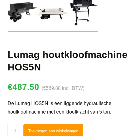
Lumag houtkloofmachine
HOS5N
€
487.50
(
€
589.88
incl. BTW)
De Lumag HOS5N is een liggende hydraulische
houtkloofmachine met een kloofkracht van 5 ton.
Lumag
Toevoegen aan winkelwagen