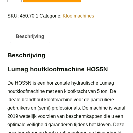
houtkloofmachine
HOS5N
SKU:
450.70.1
Categorie:
Kloofmachines
aantal
Beschrijving
Beschrijving
Lumag houtkloofmachine HOS5N
De HOS5N is een horizontale hydraulische Lumag
houtkloofmachine met een kloofkracht van 5 ton. De
ideale brandhout kloofmachine voor de particuliere
gebruikers en (semi) professionals. De machine is vanaf
2019 wettelijk voorzien van beschermkappen die u een
optimale veiligheid garanderen tijdens het kloven. Deze
beschermkappen kunt u zelf monteren en bijvoorbeeld