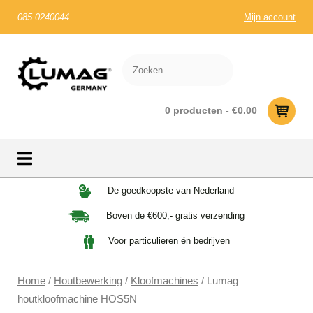
085 0240044
Mijn account
0 producten -
€
0.00
Skip
De goedkoopste van Nederland
to
Boven de €600,- gratis verzending
content
Voor particulieren én bedrijven
Home
/
Houtbewerking
/
Kloofmachines
/ Lumag
houtkloofmachine HOS5N