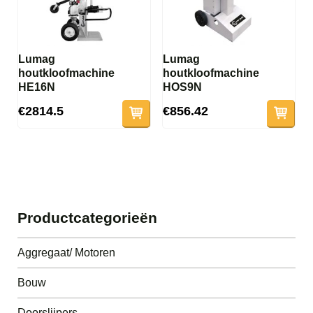
Lumag
Lumag
houtkloofmachine
houtkloofmachine
HE16N
HOS9N
€2814.5
€856.42
Productcategorieën
Aggregaat/ Motoren
Bouw
Doorslijpers