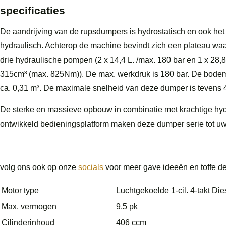
specificaties
De aandrijving van de rupsdumpers is hydrostatisch en ook het
hydraulisch. Achterop de machine bevindt zich een plateau waa
drie hydraulische pompen (2 x 14,4 L. /max. 180 bar en 1 x 28,8
315cm³ (max. 825Nm)). De max. werkdruk is 180 bar. De bodemv
ca. 0,31 m³. De maximale snelheid van deze dumper is tevens 
De sterke en massieve opbouw in combinatie met krachtige h
ontwikkeld bedieningsplatform maken deze dumper serie tot uw
volg ons ook op onze
socials
voor meer gave ideeën en toffe d
Motor type
Luchtgekoelde 1-cil. 4-takt Di
Max. vermogen
9,5 pk
Cilinderinhoud
406 ccm