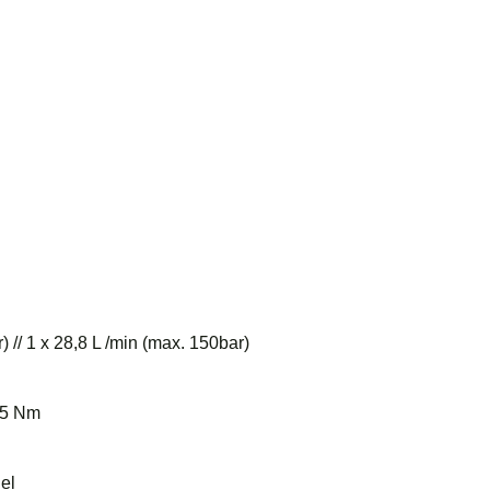
) // 1 x 28,8 L /min (max. 150bar)
25 Nm
iel