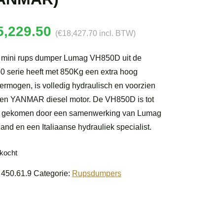
5,229.50
(
€
18,427.70
incl. BTW)
mini rups dumper Lumag VH850D uit de
 serie heeft met 850Kg een extra hoog
ermogen, is volledig hydraulisch en voorzien
en YANMAR diesel motor. De VH850D is tot
d gekomen door een samenwerking van Lumag
land en een Italiaanse hydrauliek specialist.
rkocht
:
450.61.9
Categorie:
Rupsdumpers