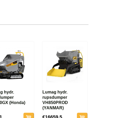
g hydr.
Lumag hydr.
dumper
rupsdumper
0GX (Honda)
VH850PROD
(YANMAR)
1
€16659.5