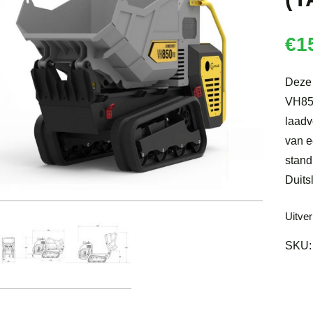
€
1
Deze 
VH850
laadv
van e
stan
Duits
Uitve
SKU