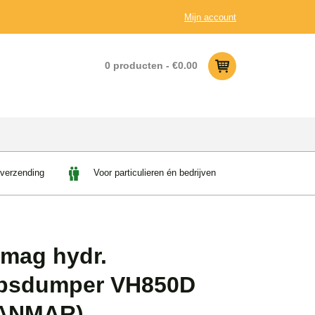
Mijn account
0 producten -
€
0.00
 verzending
Voor particulieren én bedrijven
mag hydr.
psdumper VH850D
ANMAR)