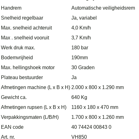
Handrem
Automatische veiligheidsrem
Snelheid regelbaar
Ja, variabel
Max. snelheid achteruit
4,0 Km/h
Max . snelheid vooruit
3,7 Km/h
Werk druk max.
180 bar
Bodemvrijheid
190mm
Max. hellingshoek motor
30 Graden
Plateau bestuurder
Ja
Afmetingen machine (L x B x H)
2.000 x 800 x 1.290 mm
Gewicht ca.
640 Kg
Afmetingen rupsen (L x B x H)
1160 x 180 x 470 mm
Verpakkingsmaten (L/B/H)
1.700 x 800 x 1.260 mm
EAN code
40 74424 00843 0
Art. nr.
VH850