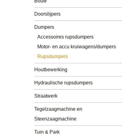
Bouw
Tuin & Park
Doorslijpers
Tegelzaagmachine en
Steenzaagmachine
Dumpers
Accessoires rupsdumpers
Accessoires Doorslijpers
Motor- en accu kruiwagens/dumpers
Rupsdumpers
Houtbewerking
Hydraulische rupsdumpers
Straatwerk
Tegelzaagmachine en
Steenzaagmachine
Tuin & Park