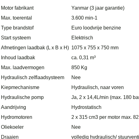
Motor fabrikant
Yanmar (3 jaar garantie)
Max. toerental
3.600 min-1
Type brandstof
Euro loodvrije benzine
Start systeem
Elektrisch
Afmetingen laadbak (L x B x H)
1075 x 755 x 750 mm
Inhoud laadbak
ca. 0,31 m³
Max. laadvermogen
850 Kg
Hydraulisch zelflaadsysteem
Nee
Kiepmechanisme
Hydraulisch, naar voren
Hydraulische pomp
Ja, 2 x 14,4L/min (max. 180 bar
Aandrijving
Hydrostatisch
Hydromotoren
2 x 315 cm3 per motor max. 8
Oliekoeler
Nee
Draaien
volledig hydraulisch/ stuurvent