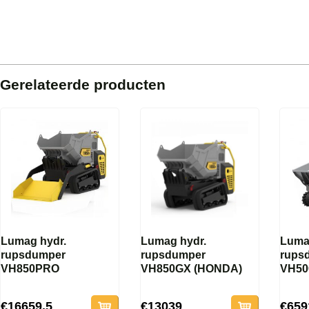
Gerelateerde producten
Lumag hydr.
Lumag hydr.
Luma
rupsdumper
rupsdumper
rups
VH850PRO
VH850GX (HONDA)
VH50
€16659.5
€13039
€659