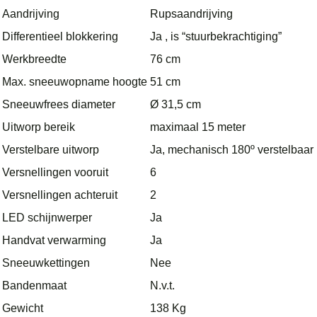
Aandrijving
Rupsaandrijving
Differentieel blokkering
Ja , is “stuurbekrachtiging”
Werkbreedte
76 cm
Max. sneeuwopname hoogte
51 cm
Sneeuwfrees diameter
Ø 31,5 cm
Uitworp bereik
maximaal 15 meter
Verstelbare uitworp
Ja, mechanisch 180º verstelbaar
Versnellingen vooruit
6
Versnellingen achteruit
2
LED schijnwerper
Ja
Handvat verwarming
Ja
Sneeuwkettingen
Nee
Bandenmaat
N.v.t.
Gewicht
138 Kg