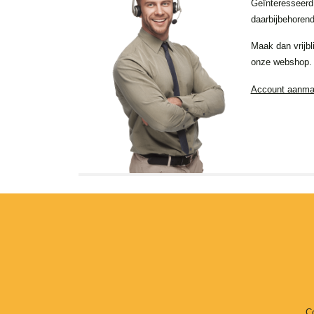
Geïnteresseerd
daarbijbehorend
Maak dan vrijbl
onze webshop.
Account aanm
C