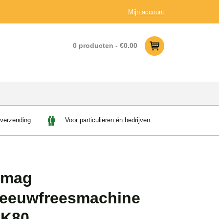
Mijn account
0 producten -
€
0.00
 verzending
Voor particulieren én bedrijven
umag
eeuwfreesmachine
K80