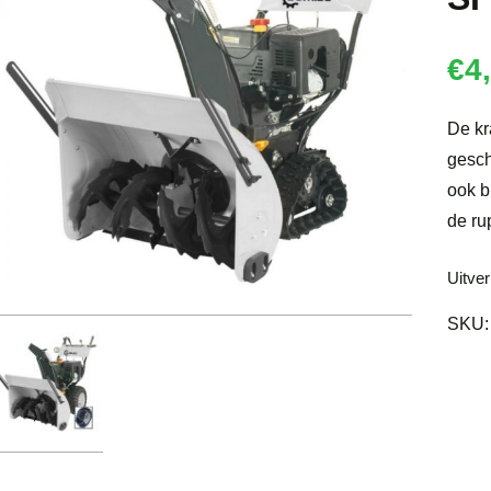
€
4
De kr
gesch
ook b
de ru
Uitve
SKU