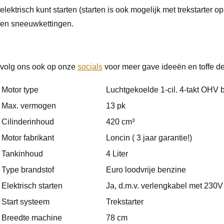
elektrisch kunt starten (starten is ook mogelijk met trekstarter
en sneeuwkettingen.
volg ons ook op onze
socials
voor meer gave ideeën en toffe d
Motor type
Luchtgekoelde 1-cil. 4-takt OHV
Max. vermogen
13 pk
Cilinderinhoud
420 cm³
Motor fabrikant
Loncin ( 3 jaar garantie!)
Tankinhoud
4 Liter
Type brandstof
Euro loodvrije benzine
Elektrisch starten
Ja, d.m.v. verlengkabel met 230V 
Start systeem
Trekstarter
Breedte machine
78 cm