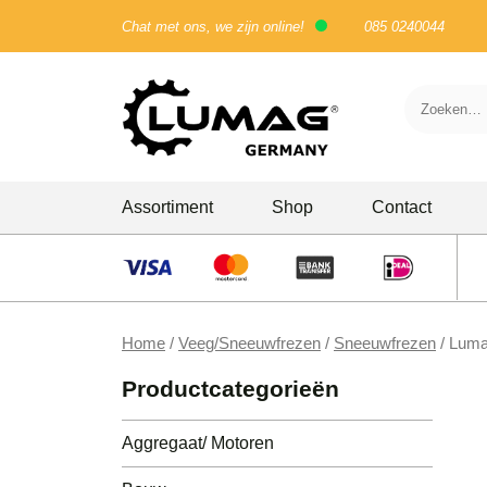
Chat met ons, we zijn online!
085 0240044
Skip
Assortiment
Shop
Contact
to
content
Bouw
Doorslijpers
Home
/
Veeg/Sneeuwfrezen
/
Sneeuwfrezen
/ Luma
Houtbewerking
Productcategorieën
Stampers
Aggregaat/ Motoren
Trilwals