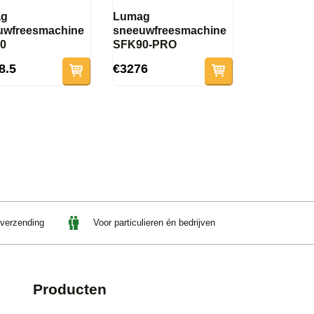
ag
Lumag
uwfreesmachine
sneeuwfreesmachine
0
SFK90-PRO
8.5
€3276
 verzending
Voor particulieren én bedrijven
Producten