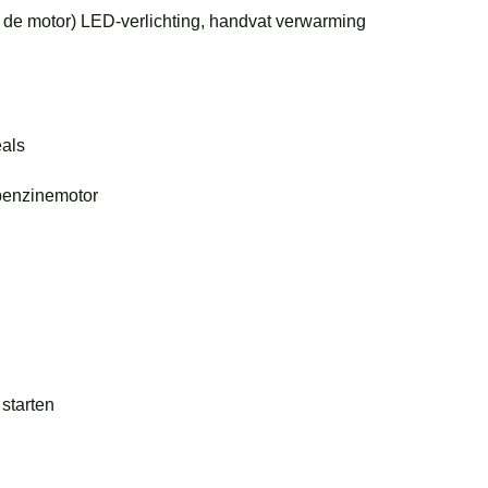
 op de motor) LED-verlichting, handvat verwarming
eals
 benzinemotor
starten