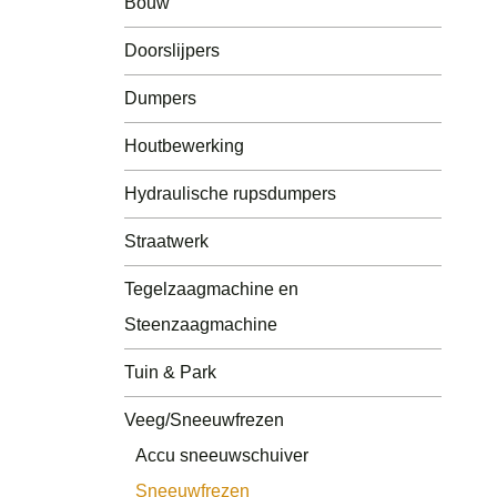
Bouw
Tuin & Park
Doorslijpers
Tegelzaagmachine en
Steenzaagmachine
Dumpers
Accessoires Doorslijpers
Houtbewerking
Hydraulische rupsdumpers
Straatwerk
Tegelzaagmachine en
Steenzaagmachine
Tuin & Park
Veeg/Sneeuwfrezen
Accu sneeuwschuiver
Sneeuwfrezen