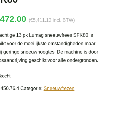
,472.00
(
€
5,411.12
incl. BTW)
achtige 13 pk Lumag sneeuwfrees SFK80 is
ikt voor de moeilijkste omstandigheden maar
ij geringe sneeuwhoogtes. De machine is door
psaandrijving geschikt voor alle ondergronden.
rkocht
:
450.76.4
Categorie:
Sneeuwfrezen