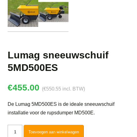
Lumag sneeuwschuif
5MD500ES
€
455.00
(
€
550.55
incl. BTW)
De Lumag 5MD500ES is de ideale sneeuwschuif
installatie voor de rupsdumper MD500E.
Lumag
Toevoegen aan winkelwagen