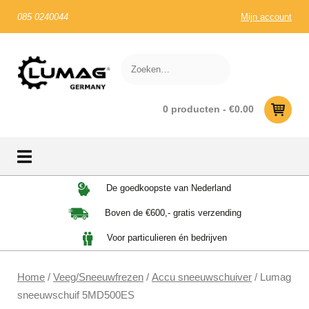
085 0240044
Mijn account
0 producten -
€
0.00
Skip
De goedkoopste van Nederland
to
Boven de €600,- gratis verzending
content
Voor particulieren én bedrijven
Home
/
Veeg/Sneeuwfrezen
/
Accu sneeuwschuiver
/ Lumag
sneeuwschuif 5MD500ES