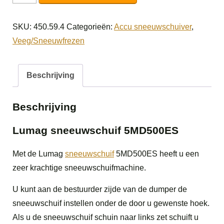
sneeuwschuif
5MD500ES
SKU:
450.59.4
Categorieën:
Accu sneeuwschuiver
,
aantal
Veeg/Sneeuwfrezen
Beschrijving
Beschrijving
Lumag sneeuwschuif 5MD500ES
Met de Lumag
sneeuwschuif
5MD500ES heeft u een
zeer krachtige sneeuwschuifmachine.
U kunt aan de bestuurder zijde van de dumper de
sneeuwschuif instellen onder de door u gewenste hoek.
Als u de sneeuwschuif schuin naar links zet schuift u