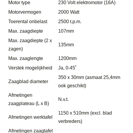
Motor type
230 Volt elektromotor (16A)
Motorvermogen
2000 Watt
Toerental onbelast
2500 t.p.m.
Max. zaagdiepte
107mm
Max. zaagdiepte (2 x
135mm
zagen)
Max. zaaglengte
1200mm
Verstek mogelijkheid
Ja, 0-45˚
350 x 30mm (asmaat 25,4mm
Zaagblad diameter
ook geschikt)
Afmetingen
N.v.t.
zaagplateau (L x B)
1150 x 510mm (excl. blad
Afmetingen werktafel
verbreders)
Afmetingen zaagtafel