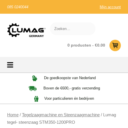
085 0240044
Mijn account
0 producten -
€
0.00
Skip
De goedkoopste van Nederland
to
Boven de €600,- gratis verzending
content
Voor particulieren én bedrijven
Home
/
Tegelzaagmachine en Steenzaagmachine
/ Lumag
tegel- steenzaag STM350-1200PRO