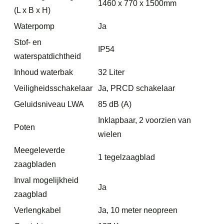
1460 x 770 x 1500mm
(L x B x H)
Waterpomp
Ja
Stof- en
IP54
waterspatdichtheid
Inhoud waterbak
32 Liter
Veiligheidsschakelaar
Ja, PRCD schakelaar
Geluidsniveau LWA
85 dB (A)
Inklapbaar, 2 voorzien van
Poten
wielen
Meegeleverde
1 tegelzaagblad
zaagbladen
Inval mogelijkheid
Ja
zaagblad
Verlengkabel
Ja, 10 meter neopreen