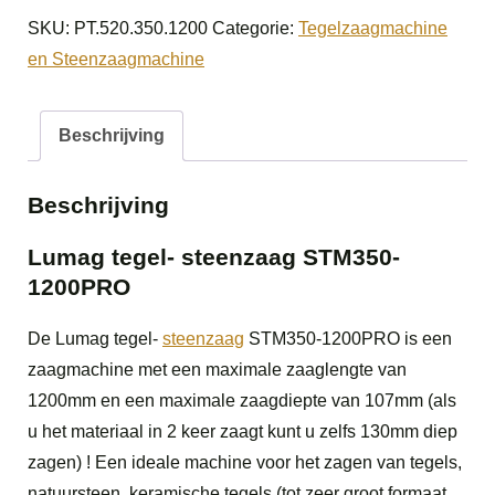
steenzaag
SKU:
PT.520.350.1200
Categorie:
Tegelzaagmachine
STM350-
en Steenzaagmachine
1200PRO
aantal
Beschrijving
Beschrijving
Lumag tegel- steenzaag STM350-
1200PRO
De Lumag tegel-
steenzaag
STM350-1200PRO is een
zaagmachine met een maximale zaaglengte van
1200mm en een maximale zaagdiepte van 107mm (als
u het materiaal in 2 keer zaagt kunt u zelfs 130mm diep
zagen) ! Een ideale machine voor het zagen van tegels,
natuursteen, keramische tegels (tot zeer groot formaat