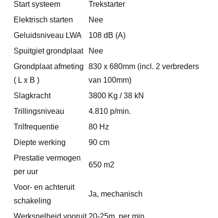
Start systeem
Trekstarter
Elektrisch starten
Nee
Geluidsniveau LWA
108 dB (A)
Spuitgiet grondplaat
Nee
Grondplaat afmeting
830 x 680mm (incl. 2 verbreders
( L x B )
van 100mm)
Slagkracht
3800 Kg / 38 kN
Trillingsniveau
4.810 p/min.
Trilfrequentie
80 Hz
Diepte werking
90 cm
Prestatie vermogen
650 m2
per uur
Voor- en achteruit
Ja, mechanisch
schakeling
Werksnelheid vooruit
20-25m. per min.