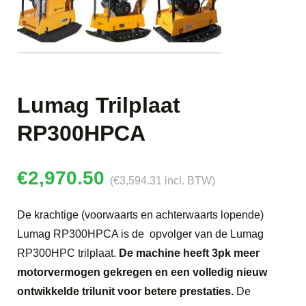
Lumag Trilplaat
RP300HPCA
€
2,970.50
(
€
3,594.31
incl. BTW)
De krachtige (voorwaarts en achterwaarts lopende)
Lumag RP300HPCA is de opvolger van de Lumag
RP300HPC trilplaat.
De machine heeft 3pk meer
motorvermogen gekregen en een volledig nieuw
ontwikkelde trilunit
voor betere prestaties.
De