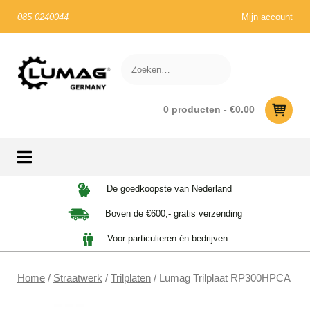
085 0240044
Mijn account
0 producten -
€
0.00
Skip
De goedkoopste van Nederland
to
Boven de €600,- gratis verzending
content
Voor particulieren én bedrijven
Home
/
Straatwerk
/
Trilplaten
/ Lumag Trilplaat RP300HPCA