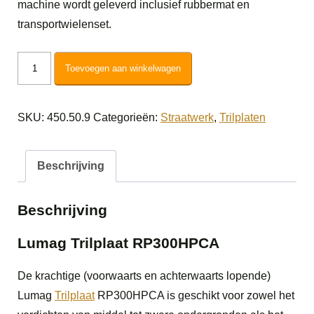
machine wordt geleverd inclusief rubbermat en
transportwielenset.
Lumag
Toevoegen aan winkelwagen
Trilplaat
RP300HPCA
SKU:
450.50.9
Categorieën:
Straatwerk
,
Trilplaten
aantal
Beschrijving
Beschrijving
Lumag Trilplaat RP300HPCA
De krachtige (voorwaarts en achterwaarts lopende)
Lumag
Trilplaat
RP300HPCA is geschikt voor zowel het