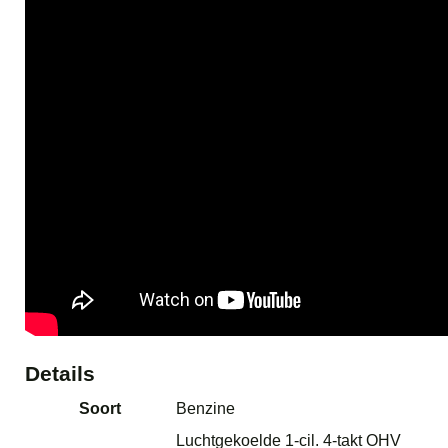
Details
Soort
Benzine
Luchtgekoelde 1-cil. 4-takt OHV