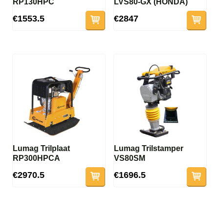
RP130HPC
LVS80-GX (HONDA)
€1553.5
€2847
Lumag Trilplaat
Lumag Trilstamper
RP300HPCA
VS80SM
€2970.5
€1696.5