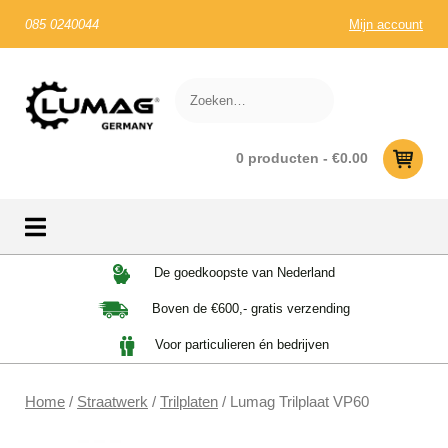
085 0240044
Mijn account
0 producten -
€
0.00
Skip
De goedkoopste van Nederland
to
Boven de €600,- gratis verzending
content
Voor particulieren én bedrijven
Home
/
Straatwerk
/
Trilplaten
/ Lumag Trilplaat VP60