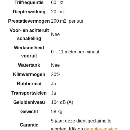
Trilfrequentie
60 Hz
Diepte werking
20 cm
Prestatievermogen
200 m2; per uur
Voor- en achteruit
Nee
schakeling
Werksnelheid
0 – 11 meter per minuut
vooruit
Watertank
Nee
Klimvermogen
20%
Rubbermat
Ja
Transportwielen
Ja
Geluidsniveau
104 dB (A)
Gewicht
58 kg
5 jaar: deze dient geclaimd te
Garantie
worden. Klik op
garantie-service.