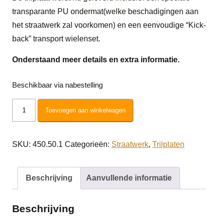
transparante PU ondermat(welke beschadigingen aan
het straatwerk zal voorkomen) en een eenvoudige “Kick-
back” transport wielenset.
Onderstaand meer details en extra informatie.
Beschikbaar via nabestelling
Lumag
Toevoegen aan winkelwagen
Trilplaat
VP60
SKU:
450.50.1
Categorieën:
Straatwerk
,
Trilplaten
aantal
Beschrijving
Aanvullende informatie
Beschrijving