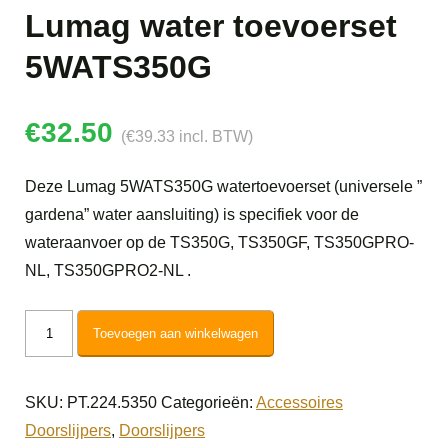
Lumag water toevoerset
5WATS350G
€
32.50
(
€
39.33
incl. BTW)
Deze Lumag 5WATS350G watertoevoerset (universele ”
gardena” water aansluiting) is specifiek voor de
wateraanvoer op de TS350G, TS350GF, TS350GPRO-
NL, TS350GPRO2-NL .
Lumag
Toevoegen aan winkelwagen
water
toevoerset
SKU:
PT.224.5350
Categorieën:
Accessoires
5WATS350G
Doorslijpers
,
Doorslijpers
aantal