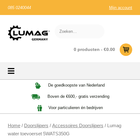
085 0240044
Mijn account
0 producten -
€
0.00
Skip
De goedkoopste van Nederland
to
Boven de €600,- gratis verzending
content
Voor particulieren én bedrijven
Home
/
Doorslijpers
/
Accessoires Doorslijpers
/ Lumag
water toevoerset 5WATS350G