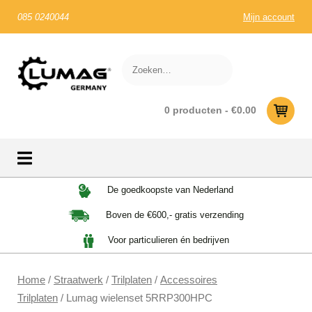
085 0240044
Mijn account
0 producten -
€
0.00
Skip
De goedkoopste van Nederland
to
Boven de €600,- gratis verzending
content
Voor particulieren én bedrijven
Home
/
Straatwerk
/
Trilplaten
/
Accessoires
Trilplaten
/ Lumag wielenset 5RRP300HPC