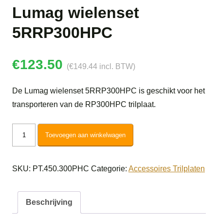
Lumag wielenset
5RRP300HPC
€
123.50
(
€
149.44
incl. BTW)
De Lumag wielenset 5RRP300HPC is geschikt voor het
transporteren van de RP300HPC trilplaat.
Lumag
Toevoegen aan winkelwagen
wielenset
5RRP300HPC
SKU:
PT.450.300PHC
Categorie:
Accessoires Trilplaten
aantal
Beschrijving