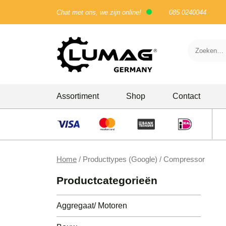
Chat met ons, we zijn online!
085 0240044
Skip
Assortiment
Shop
Contact
to
content
Bouw
Doorslijpers
Home
/ Producttypes (Google) / Compressor
Houtbewerking
Productcategorieën
Stampers
Aggregaat/ Motoren
Trilwals