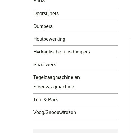
Bouw
Tuin & Park
Doorslijpers
Tegelzaagmachine en
Steenzaagmachine
Dumpers
Accessoires Doorslijpers
Houtbewerking
Hydraulische rupsdumpers
Straatwerk
Tegelzaagmachine en
Steenzaagmachine
Tuin & Park
Veeg/Sneeuwfrezen