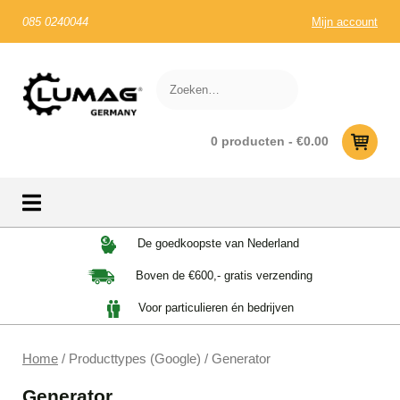
085 0240044
Mijn account
0 producten -
€
0.00
Skip
De goedkoopste van Nederland
to
Boven de €600,- gratis verzending
content
Voor particulieren én bedrijven
Home
/ Producttypes (Google) / Generator
Generator