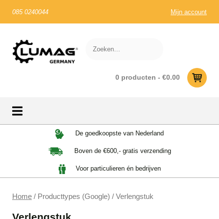
085 0240044
Mijn account
0 producten -
€
0.00
Skip
De goedkoopste van Nederland
to
Boven de €600,- gratis verzending
content
Voor particulieren én bedrijven
Home
/ Producttypes (Google) / Verlengstuk
Verlengstuk