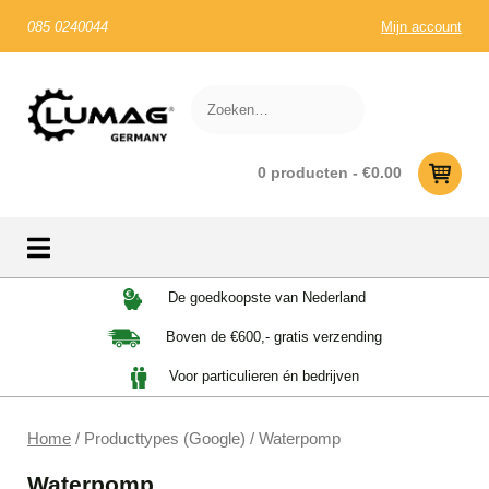
085 0240044
Mijn account
0 producten -
€
0.00
Skip
De goedkoopste van Nederland
to
Boven de €600,- gratis verzending
content
Voor particulieren én bedrijven
Home
/ Producttypes (Google) / Waterpomp
Waterpomp