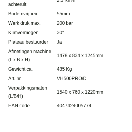
2,3 Km/h
achteruit
Bodemvrijheid
55mm
Werk druk max.
200 bar
Klimvermogen
30°
Plateau bestuurder
Ja
Afmetingen machine
1478 x 834 x 1245mm
(L x B x H)
Gewicht ca.
435 Kg
Art. nr.
VH500PRO/D
Verpakkingsmaten
1540 x 760 x 1220mm
(L/B/H)
EAN code
4047424005774