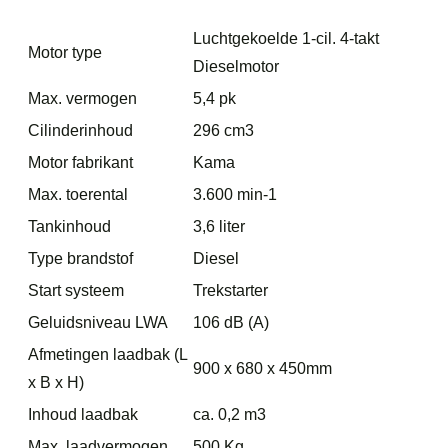
Luchtgekoelde 1-cil. 4-takt
Motor type
Dieselmotor
Max. vermogen
5,4 pk
Cilinderinhoud
296 cm3
Motor fabrikant
Kama
Max. toerental
3.600 min-1
Tankinhoud
3,6 liter
Type brandstof
Diesel
Start systeem
Trekstarter
Geluidsniveau LWA
106 dB (A)
Afmetingen laadbak (L
900 x 680 x 450mm
x B x H)
Inhoud laadbak
ca. 0,2 m3
Max. laadvermogen
500 Kg