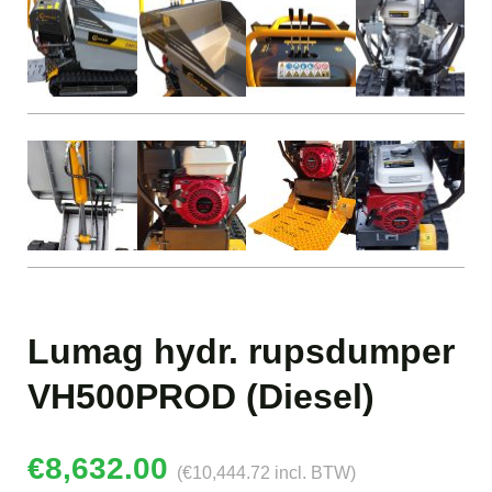
Lumag hydr. rupsdumper
VH500PROD (Diesel)
€
8,632.00
(
€
10,444.72
incl. BTW)