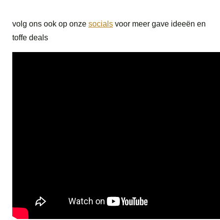
volg ons ook op onze
socials
voor meer gave ideeën en
toffe deals