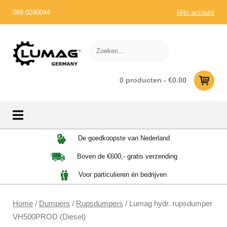
085 0240044
Mijn account
0 producten -
€
0.00
Skip
De goedkoopste van Nederland
to
Boven de €600,- gratis verzending
content
Voor particulieren én bedrijven
Home
/
Dumpers
/
Rupsdumpers
/ Lumag hydr. rupsdumper
VH500PROD (Diesel)