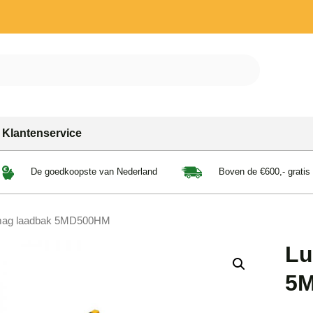
Klantenservice
De goedkoopste van Nederland
Boven de €600,- gratis
mag laadbak 5MD500HM
Lu
5