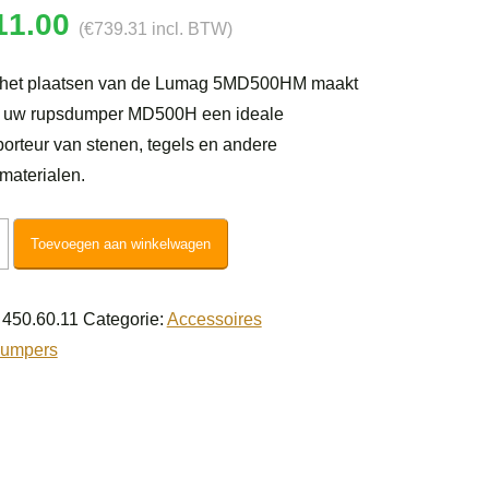
11.00
(
€
739.31
incl. BTW)
 het plaatsen van de Lumag 5MD500HM maakt
n uw rupsdumper MD500H een ideale
porteur van stenen, tegels en andere
aterialen.
g
Toevoegen aan winkelwagen
ak
500HM
:
450.60.11
Categorie:
Accessoires
l
dumpers