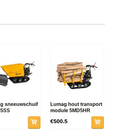
g sneeuwschuif
Lumag hout transport
35SS
module 5MD5HR
€500.5