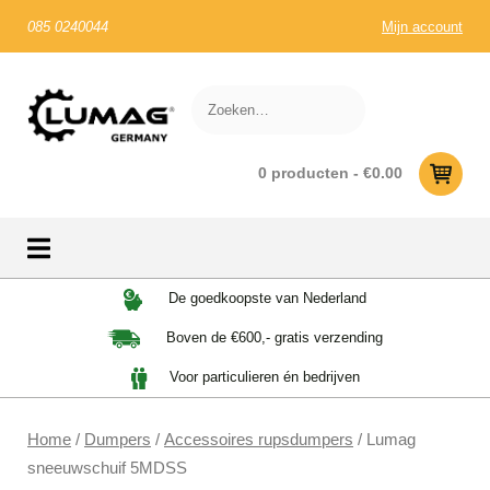
085 0240044
Mijn account
0 producten -
€
0.00
Skip
De goedkoopste van Nederland
to
Boven de €600,- gratis verzending
content
Voor particulieren én bedrijven
Home
/
Dumpers
/
Accessoires rupsdumpers
/ Lumag
sneeuwschuif 5MDSS