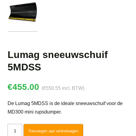
Lumag sneeuwschuif
5MDSS
€
455.00
(
€
550.55
incl. BTW)
De Lumag 5MDSS is de ideale sneeuwschuif voor de
MD300 mini rupsdumper.
Lumag
Toevoegen aan winkelwagen