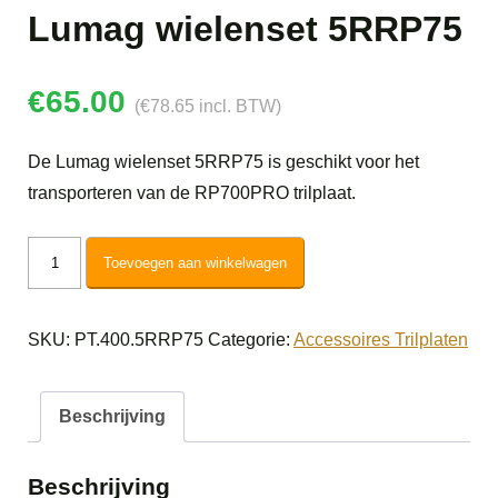
Lumag wielenset 5RRP75
€
65.00
(
€
78.65
incl. BTW)
De Lumag wielenset 5RRP75 is geschikt voor het
transporteren van de RP700PRO trilplaat.
Lumag
Toevoegen aan winkelwagen
wielenset
5RRP75
SKU:
PT.400.5RRP75
Categorie:
Accessoires Trilplaten
aantal
Beschrijving
Beschrijving