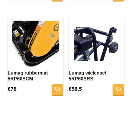
Lumag rubbermat
Lumag wielenset
5RP60SGM
5RP60SRS
€78
€58.5