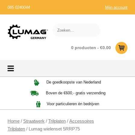
085 0240044
Mijn account
0 producten -
€
0.00
Skip
De goedkoopste van Nederland
to
Boven de €600,- gratis verzending
content
Voor particulieren én bedrijven
Home
/
Straatwerk
/
Trilplaten
/
Accessoires
Trilplaten
/ Lumag wielenset 5RRP75