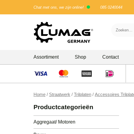
Chat met ons, we zijn online!
085 0240044
Skip
Assortiment
Shop
Contact
to
content
Bouw
Doorslijpers
Home
/
Straatwerk
/
Trilplaten
/
Accessoires Trilplat
Houtbewerking
Productcategorieën
Stampers
Aggregaat/ Motoren
Trilwals