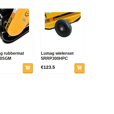
g rubbermat
Lumag wielenset
60SGM
5RRP300HPC
€123.5