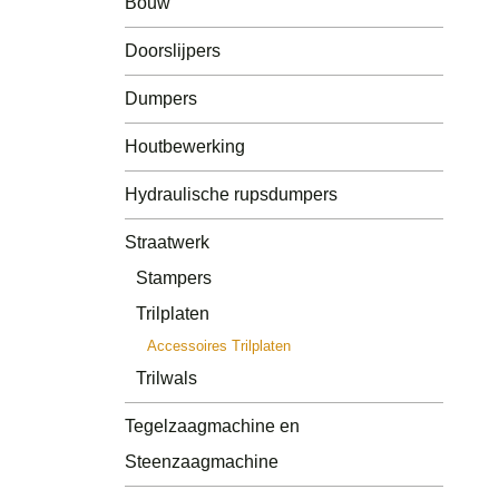
Bouw
Tuin & Park
Doorslijpers
Tegelzaagmachine en
Steenzaagmachine
Dumpers
Accessoires Doorslijpers
Houtbewerking
Hydraulische rupsdumpers
Straatwerk
Stampers
Trilplaten
Accessoires Trilplaten
Trilwals
Tegelzaagmachine en
Steenzaagmachine