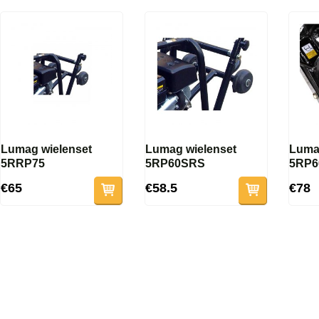
Lumag wielenset
Lumag wielenset
Luma
5RRP75
5RP60SRS
5RP
€65
€58.5
€78