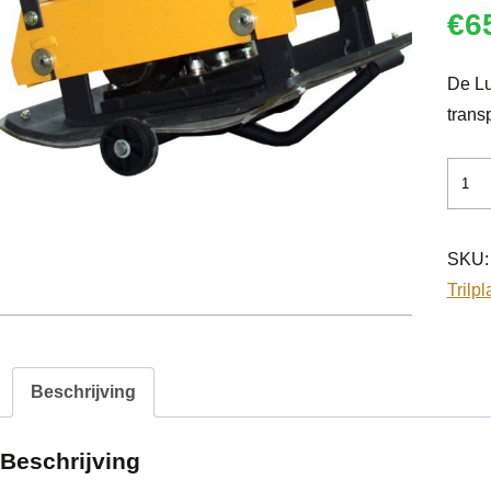
€
6
De Lu
trans
Luma
wiele
5RRP
SKU
aanta
Trilpl
Beschrijving
Beschrijving