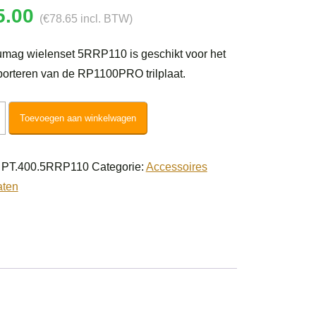
5.00
(
€
78.65
incl. BTW)
mag wielenset 5RRP110 is geschikt voor het
porteren van de RP1100PRO trilplaat.
g
Toevoegen aan winkelwagen
nset
110
:
PT.400.5RRP110
Categorie:
Accessoires
l
aten