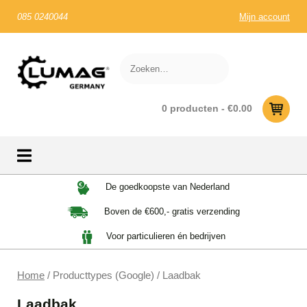
085 0240044
Mijn account
0 producten -
€
0.00
Skip
De goedkoopste van Nederland
to
Boven de €600,- gratis verzending
content
Voor particulieren én bedrijven
Home
/ Producttypes (Google) / Laadbak
Laadbak